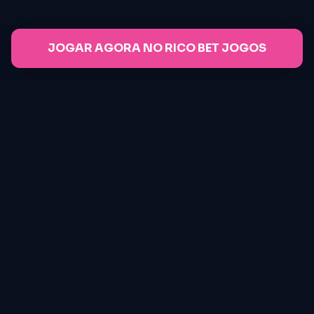
JOGAR AGORA NO RICO BET JOGOS
Rico Bet Jogos
Rico Bet Jogos é a plataforma definitiva para entusiastas de
iGaming no Brasil. Oferecemos uma experiência premium com os
melhores slots, apostas esportivas e jogos de cassino ao vivo,
sempre com segurança e agilidade.