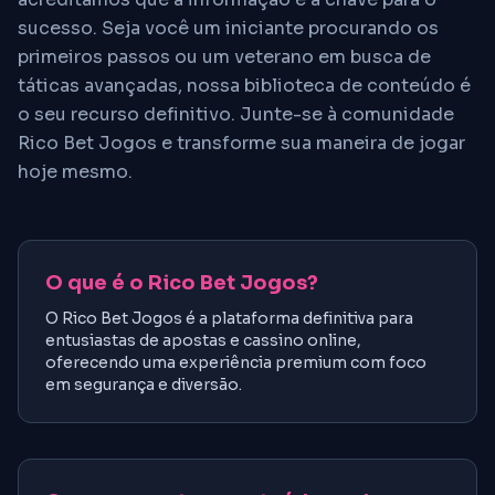
sucesso. Seja você um iniciante procurando os
primeiros passos ou um veterano em busca de
táticas avançadas, nossa biblioteca de conteúdo é
o seu recurso definitivo. Junte-se à comunidade
Rico Bet Jogos e transforme sua maneira de jogar
hoje mesmo.
O que é o Rico Bet Jogos?
O Rico Bet Jogos é a plataforma definitiva para
entusiastas de apostas e cassino online,
oferecendo uma experiência premium com foco
em segurança e diversão.