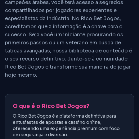
campeões árabes, você terá acesso a segredos
compartilhados por jogadores experientes e
especialistas da indústria. No Rico Bet Jogos,
acreditamos que a informação é a chave para o
sucesso. Seja você um iniciante procurando os
primeiros passos ou um veterano em busca de
táticas avançadas, nossa biblioteca de conteúdo é
o seu recurso definitivo. Junte-se à comunidade
Rico Bet Jogos e transforme sua maneira de jogar
hoje mesmo.
O que é o Rico Bet Jogos?
O Rico Bet Jogos é a plataforma definitiva para
entusiastas de apostas e cassino online,
oferecendo uma experiência premium com foco
em segurança e diversão.