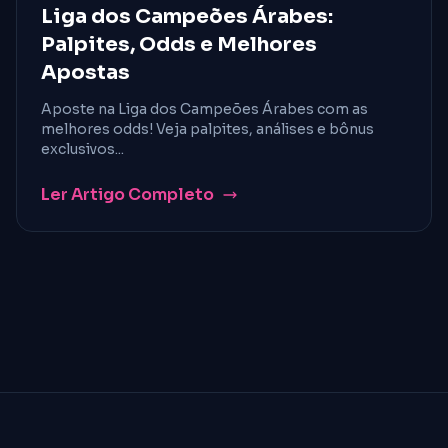
Liga dos Campeões Árabes:
Palpites, Odds e Melhores
Apostas
Aposte na Liga dos Campeões Árabes com as
melhores odds! Veja palpites, análises e bônus
exclusivos...
Ler Artigo Completo