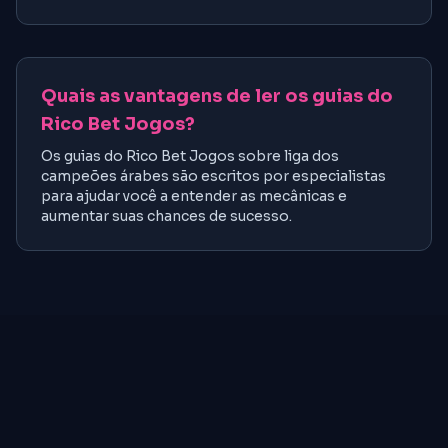
Quais as vantagens de ler os guias do
Rico Bet Jogos?
Os guias do Rico Bet Jogos sobre liga dos
campeões árabes são escritos por especialistas
para ajudar você a entender as mecânicas e
aumentar suas chances de sucesso.