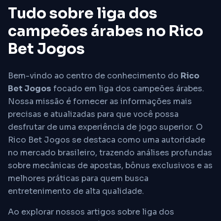
Tudo sobre liga dos
campeões árabes no Rico
Bet Jogos
Bem-vindo ao centro de conhecimento do
Rico
Bet Jogos
focado em liga dos campeões árabes.
Nossa missão é fornecer as informações mais
precisas e atualizadas para que você possa
desfrutar de uma experiência de jogo superior. O
Rico Bet Jogos se destaca como uma autoridade
no mercado brasileiro, trazendo análises profundas
sobre mecânicas de apostas, bônus exclusivos e as
melhores práticas para quem busca
entretenimento de alta qualidade.
Ao explorar nossos artigos sobre liga dos