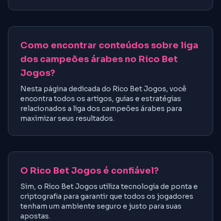
Como encontrar conteúdos sobre liga
dos campeões árabes no Rico Bet
Jogos?
Nesta página dedicada do Rico Bet Jogos, você
encontra todos os artigos, guias e estratégias
relacionados a liga dos campeões árabes para
maximizar seus resultados.
O Rico Bet Jogos é confiável?
Sim, o Rico Bet Jogos utiliza tecnologia de ponta e
criptografia para garantir que todos os jogadores
tenham um ambiente seguro e justo para suas
apostas.