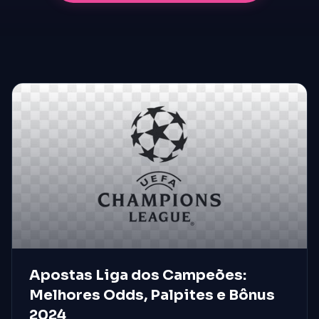
Apostas Liga dos Campeões:
Melhores Odds, Palpites e Bônus
2024