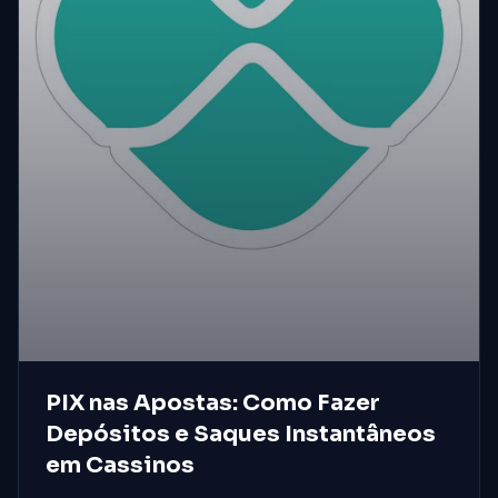
PIX nas Apostas: Como Fazer
Depósitos e Saques Instantâneos
em Cassinos