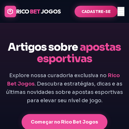
RICO
BET
JOGOS
CADASTRE-SE
Artigos sobre
apostas
esportivas
Explore nossa curadoria exclusiva no
Rico
Bet Jogos
. Descubra estratégias, dicas e as
últimas novidades sobre apostas esportivas
para elevar seu nível de jogo.
Começar no Rico Bet Jogos