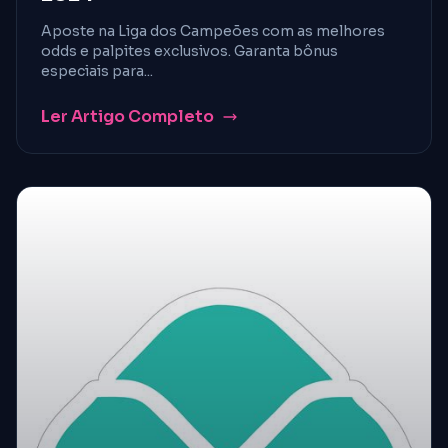
Aposte na Liga dos Campeões com as melhores
odds e palpites exclusivos. Garanta bônus
especiais para...
Ler Artigo Completo